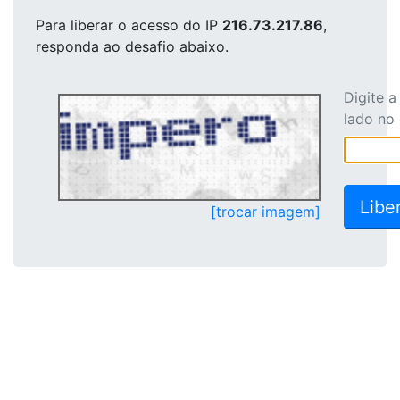
Para liberar o acesso
do IP
216.73.217.86
,
responda ao desafio abaixo.
Digite 
lado no
[trocar imagem]