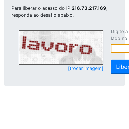
Para liberar o acesso
do IP
216.73.217.169
,
responda ao desafio abaixo.
Digite 
lado no
[trocar imagem]